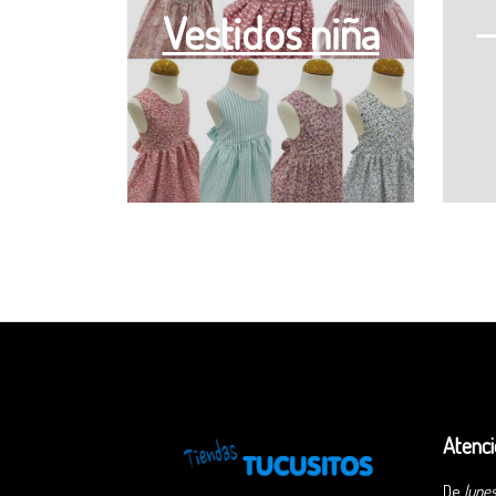
Vestidos niña
Atenci
De
lunes