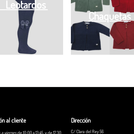
Leotardos
Chaquetas
ón al cliente
Dirección
C/ Clara del Rey 56
 a viernes
de 10:00 a 13:45 y de 17:30