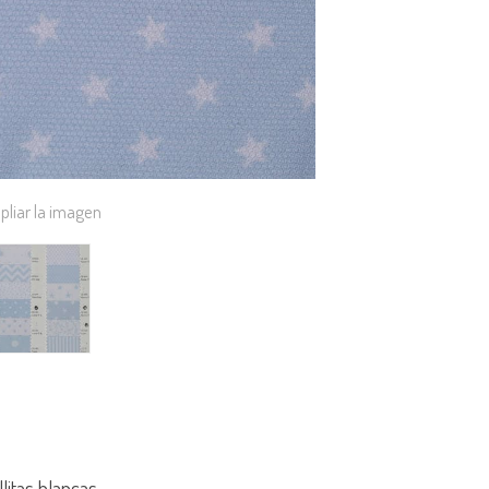
pliar la imagen
litas blancas.