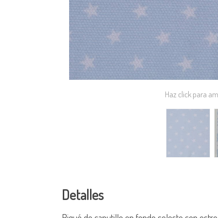
Haz click para am
Detalles
Piqué de canutillo en fondo celeste con estrel