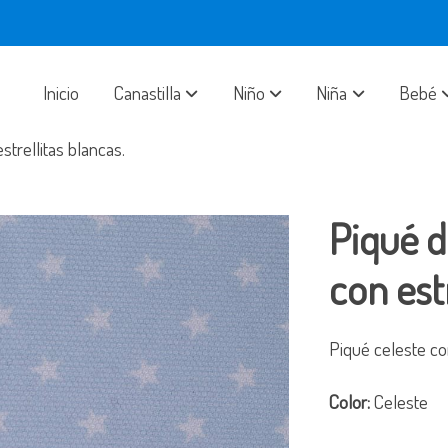
Inicio
Canastilla
Niño
Niña
Bebé
strellitas blancas.
Piqué d
con est
Piqué celeste con
Color:
Celeste