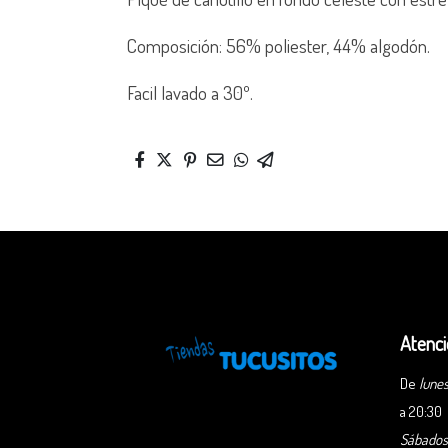
Composición: 56% poliester, 44% algodón.
Facil lavado a 30º.
Atenci
De
lunes
a 20:30
Sábado